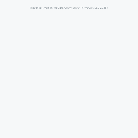
Präsentiert von ThriveCart. Copyright © ThriveCart LLC 2026+